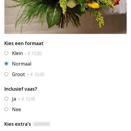
Kies een formaat
Klein
– € 10,00
Normaal
Groot
+ € 15,00
Inclusief vaas?
Ja
+ € 10,95
Nee
Kies extra's
optioneel