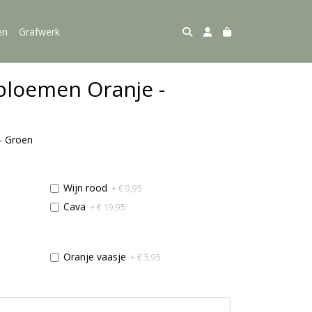
en
Grafwerk
bloemen Oranje -
- Groen
Wijn rood
+ € 9,95
Cava
+ € 19,95
Oranje vaasje
+ € 5,95