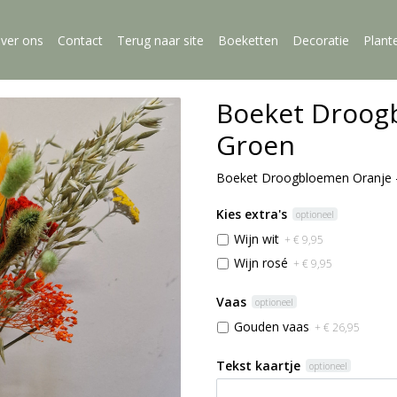
ver ons
Contact
Terug naar site
Boeketten
Decoratie
Plant
Boeket Droog
Groen
Boeket Droogbloemen Oranje 
Kies extra's
optioneel
Wijn wit
+ € 9,95
Wijn rosé
+ € 9,95
Vaas
optioneel
Gouden vaas
+ € 26,95
Tekst kaartje
optioneel