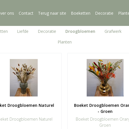
ver ons
Contact
Terug naar site
Boeketten
Decoratie
Plant
tten
Liefde
Decoratie
Droogbloemen
Grafwerk
Planten
ket Droogbloemen Naturel 
Boeket Droogbloemen Oranj
- Groen
eket Droogbloemen Naturel
Boeket Droogbloemen Oranj
Groen